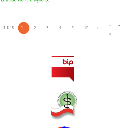
...
...
1 z 10
1
2
3
4
5
10
»
»