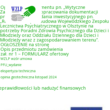
Opracowanie dokumentu pn. „Wytyczne
Zamawiającego do opracowania dokumentacji
projektowej” dla zadania inwestycyjnego pn.
„Rozbudowa i przebudowa Wojewódzkiego Zespołu
Lecznictwa Psychiatrycznego w Olsztynie na
potrzeby Poradni Zdrowia Psychicznego dla Dzieci i
Młodzieży oraz Oddziału Dziennego dla Dzieci i
Młodzieży wraz z zagospodarowaniem terenu”.
OGŁOSZENIE na stronę
Opis przedmiotu zamówienia
zał. nr 1 – FORMULARZ ofertowy
WZLP wzór umowa
PFU_wydanie
ekspertyza techniczna
opinia geotechniczna listopad 2024
eprawidłowości lub nadużyć finansowych