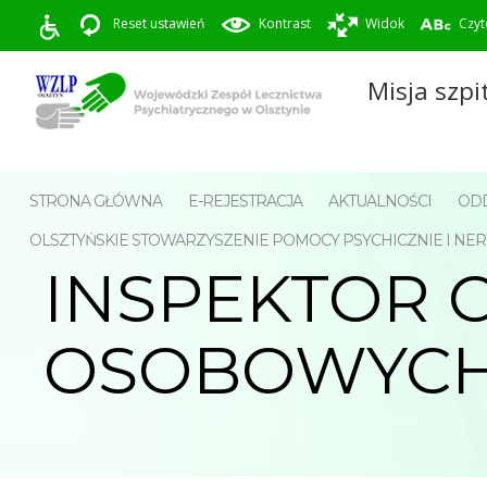
Reset ustawień
Kontrast
Widok
Czyt
Misja szpi
STRONA GŁÓWNA
E-REJESTRACJA
AKTUALNOŚCI
ODD
OLSZTYŃSKIE STOWARZYSZENIE POMOCY PSYCHICZNIE I 
INSPEKTOR 
OSOBOWYC