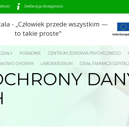
elność
Deklaracja dostępności
tala - „Człowiek przede wszystkim —
to takie proste"
ZIAŁY
PORADNIE
CENTRUM ZDROWIA PSYCHICZNEGO
NERWOWO CHORYM
LABORATORIUM
DZIAŁ FARMACJI SZPITAL
OCHRONY DAN
H