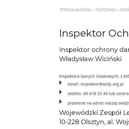
STRONA GŁÓWNA
»
POZOSTAŁE
»
INS
Inspektor Oc
Inspektor ochrony d
Władysław Wiciński
Inspektora Danych Osobowych, z kt
email: inspektor@wzlp.org.pl
telefon: 89 678 53 49 lub centra
pisemnie na adres naszej siedz
Wojewódzki Zespół L
10-228 Olsztyn, al. Wo