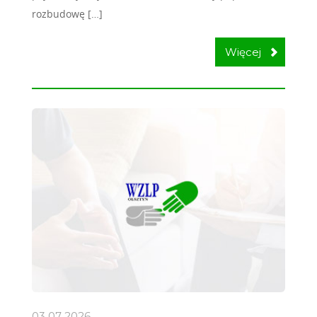
rozbudowę […]
Więcej
03 07
2026