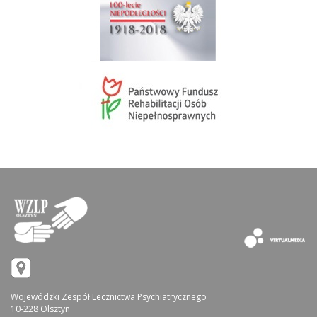
Wojewódzki Zespół Lecznictwa Psychiatrycznego
10-228 Olsztyn