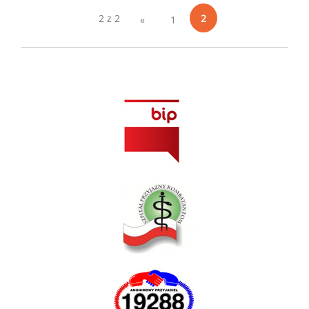
2 z 2
2
«
1