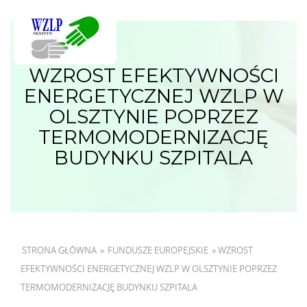
WZROST EFEKTYWNOŚCI
ENERGETYCZNEJ WZLP W
OLSZTYNIE POPRZEZ
TERMOMODERNIZACJĘ
BUDYNKU SZPITALA
STRONA GŁÓWNA
»
FUNDUSZE EUROPEJSKIE
»
WZROST
EFEKTYWNOŚCI ENERGETYCZNEJ WZLP W OLSZTYNIE POPRZEZ
TERMOMODERNIZACJĘ BUDYNKU SZPITALA