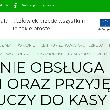
elność
Deklaracja dostępności
tala - „Człowiek przede wszystkim —
to takie proste"
ZIAŁY
PORADNIE
CENTRUM ZDROWIA PSYCHICZNEGO
NERWOWO CHORYM
LABORATORIUM
DZIAŁ FARMACJI SZPITAL
ENIE OBSŁUG
ORAZ PRZYJĘ
UCZY DO KASY