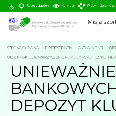
Reset ustawień
Kontrast
Widok
Czyt
Misja szpi
STRONA GŁÓWNA
E-REJESTRACJA
AKTUALNOŚCI
ODD
OLSZTYŃSKIE STOWARZYSZENIE POMOCY PSYCHICZNIE I 
UNIEWAŻNI
BANKOWYCH 
DEPOZYT KL