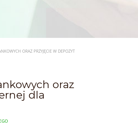
NKOWYCH ORAZ PRZYJĘCIE W DEPOZYT
nkowych oraz
ernej dla
NEGO