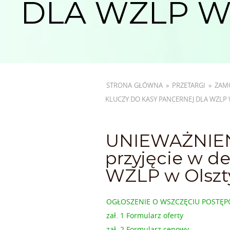
DLA WZLP W
STRONA GŁÓWNA
»
PRZETARGI
»
ZAMÓ
KLUCZY DO KASY PANCERNEJ DLA WZLP 
UNIEWAŻNIEN
przyjęcie w d
WZLP w Olszt
OGŁOSZENIE O WSZCZĘCIU POSTĘ
zał. 1 Formularz oferty
zał. 2 Formularz cenowy