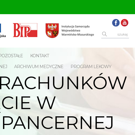
POZOSTAŁE
KONTAKT
NEJ
ARCHIWUM MEDYCZNE
PROGRAM LEKOWY
A RACHUNKÓW
CIE W
 PANCERNEJ