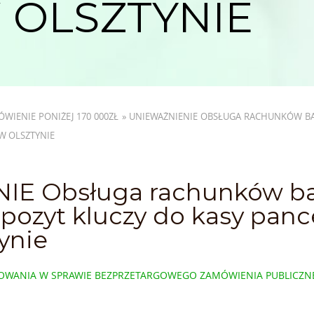
 OLSZTYNIE
WIENIE PONIŻEJ 170 000ZŁ
»
UNIEWAŻNIENIE OBSŁUGA RACHUNKÓW BA
W OLSZTYNIE
IE Obsługa rachunków ba
epozyt kluczy do kasy panc
ynie
POWANIA W SPRAWIE BEZPRZETARGOWEGO ZAMÓWIENIA PUBLICZ