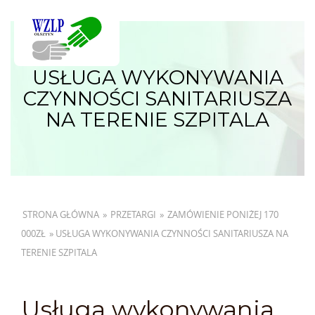
USŁUGA WYKONYWANIA
CZYNNOŚCI SANITARIUSZA
NA TERENIE SZPITALA
STRONA GŁÓWNA
»
PRZETARGI
»
ZAMÓWIENIE PONIŻEJ 170
000ZŁ
»
USŁUGA WYKONYWANIA CZYNNOŚCI SANITARIUSZA NA
TERENIE SZPITALA
Usługa wykonywania