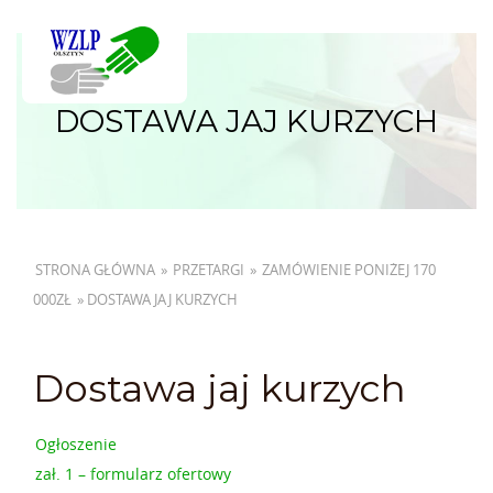
DOSTAWA JAJ KURZYCH
STRONA GŁÓWNA
»
PRZETARGI
»
ZAMÓWIENIE PONIŻEJ 170
000ZŁ
»
DOSTAWA JAJ KURZYCH
Dostawa jaj kurzych
Ogłoszenie
zał. 1 – formularz ofertowy