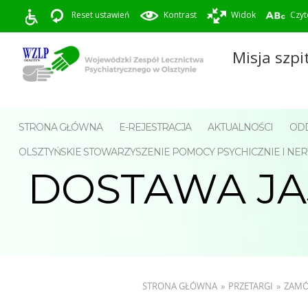
Reset ustawień
Kontrast
Widok
Czyt
Misja szpi
STRONA GŁÓWNA
E-REJESTRACJA
AKTUALNOŚCI
ODD
OLSZTYŃSKIE STOWARZYSZENIE POMOCY PSYCHICZNIE I 
DOSTAWA JA
STRONA GŁÓWNA
»
PRZETARGI
»
ZAMÓ