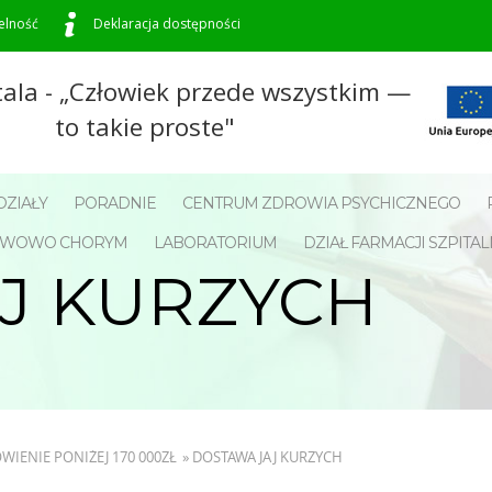
elność
Deklaracja dostępności
tala - „Człowiek przede wszystkim —
to takie proste"
ZIAŁY
PORADNIE
CENTRUM ZDROWIA PSYCHICZNEGO
NERWOWO CHORYM
LABORATORIUM
DZIAŁ FARMACJI SZPITAL
J KURZYCH
WIENIE PONIŻEJ 170 000ZŁ
»
DOSTAWA JAJ KURZYCH