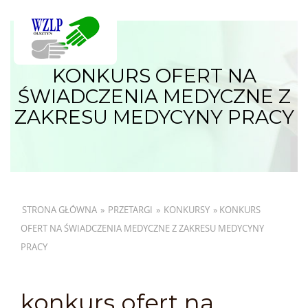
KONKURS OFERT NA
ŚWIADCZENIA MEDYCZNE Z
ZAKRESU MEDYCYNY PRACY
STRONA GŁÓWNA
»
PRZETARGI
»
KONKURSY
»
KONKURS
OFERT NA ŚWIADCZENIA MEDYCZNE Z ZAKRESU MEDYCYNY
PRACY
konkurs ofert na