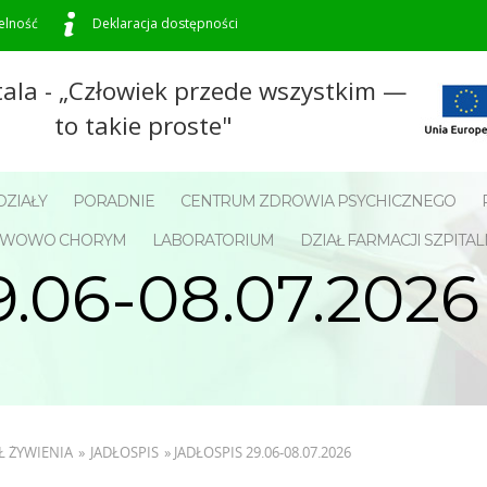
elność
Deklaracja dostępności
tala - „Człowiek przede wszystkim —
to takie proste"
ZIAŁY
PORADNIE
CENTRUM ZDROWIA PSYCHICZNEGO
NERWOWO CHORYM
LABORATORIUM
DZIAŁ FARMACJI SZPITAL
.06-08.07.2026
Ł ŻYWIENIA
»
JADŁOSPIS
»
JADŁOSPIS 29.06-08.07.2026