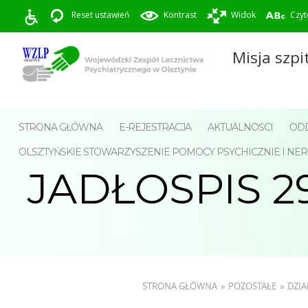
Reset ustawień
Kontrast
Widok
Czyt
Misja szpi
STRONA GŁÓWNA
E-REJESTRACJA
AKTUALNOŚCI
ODD
OLSZTYŃSKIE STOWARZYSZENIE POMOCY PSYCHICZNIE I 
JADŁOSPIS 29
STRONA GŁÓWNA
»
POZOSTAŁE
»
DZIA