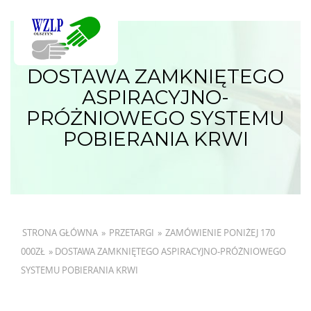
DOSTAWA ZAMKNIĘTEGO
ASPIRACYJNO-
PRÓŻNIOWEGO SYSTEMU
POBIERANIA KRWI
STRONA GŁÓWNA
»
PRZETARGI
»
ZAMÓWIENIE PONIŻEJ 170
000ZŁ
»
DOSTAWA ZAMKNIĘTEGO ASPIRACYJNO-PRÓŻNIOWEGO
SYSTEMU POBIERANIA KRWI