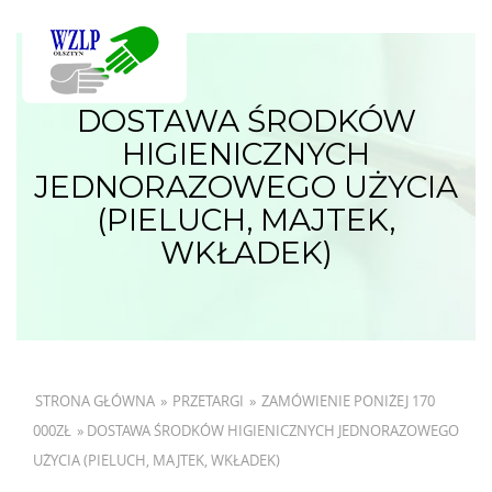
DOSTAWA ŚRODKÓW
HIGIENICZNYCH
JEDNORAZOWEGO UŻYCIA
(PIELUCH, MAJTEK,
WKŁADEK)
STRONA GŁÓWNA
»
PRZETARGI
»
ZAMÓWIENIE PONIŻEJ 170
000ZŁ
»
DOSTAWA ŚRODKÓW HIGIENICZNYCH JEDNORAZOWEGO
UŻYCIA (PIELUCH, MAJTEK, WKŁADEK)