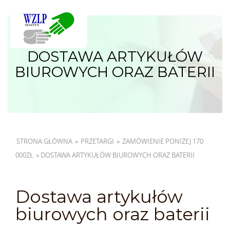
DOSTAWA ARTYKUŁÓW
BIUROWYCH ORAZ BATERII
STRONA GŁÓWNA
»
PRZETARGI
»
ZAMÓWIENIE PONIŻEJ 170
000ZŁ
»
DOSTAWA ARTYKUŁÓW BIUROWYCH ORAZ BATERII
Dostawa artykułów
biurowych oraz baterii