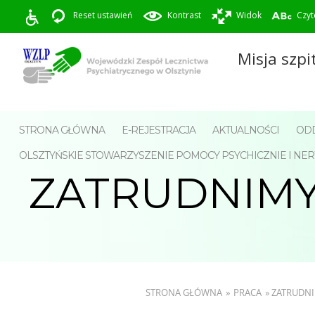
Reset ustawień
Kontrast
Widok
Czyt
Misja szpi
STRONA GŁÓWNA
E-REJESTRACJA
AKTUALNOŚCI
ODD
OLSZTYŃSKIE STOWARZYSZENIE POMOCY PSYCHICZNIE I 
ZATRUDNIMY
STRONA GŁÓWNA
»
PRACA
»
ZATRUDNI