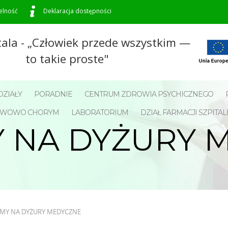
elność
Deklaracja dostępności
tala - „Człowiek przede wszystkim —
to takie proste"
ZIAŁY
PORADNIE
CENTRUM ZDROWIA PSYCHICZNEGO
NERWOWO CHORYM
LABORATORIUM
DZIAŁ FARMACJI SZPITAL
 NA DYŻURY 
MY NA DYŻURY MEDYCZNE