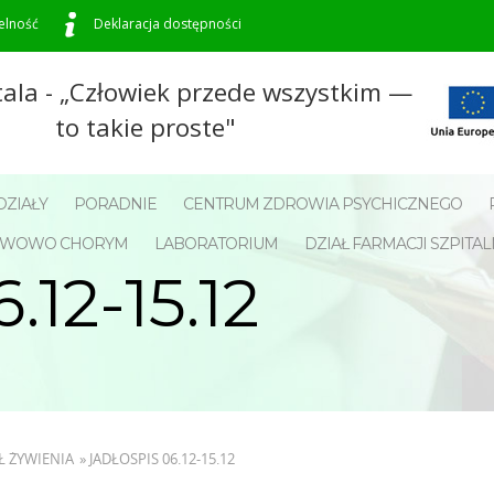
elność
Deklaracja dostępności
tala - „Człowiek przede wszystkim —
to takie proste"
ZIAŁY
PORADNIE
CENTRUM ZDROWIA PSYCHICZNEGO
NERWOWO CHORYM
LABORATORIUM
DZIAŁ FARMACJI SZPITAL
12-15.12
Ł ŻYWIENIA
»
JADŁOSPIS 06.12-15.12