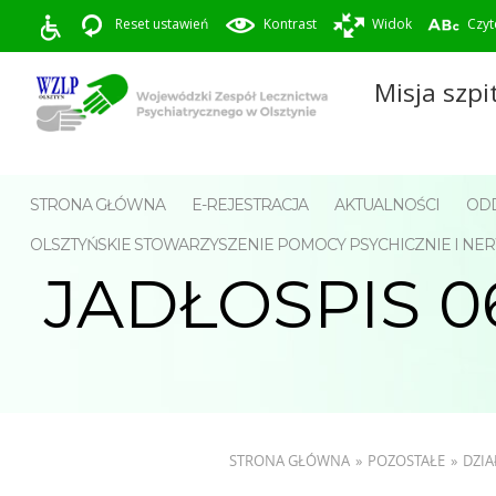
Reset ustawień
Kontrast
Widok
Czyt
Misja szpi
STRONA GŁÓWNA
E-REJESTRACJA
AKTUALNOŚCI
ODD
OLSZTYŃSKIE STOWARZYSZENIE POMOCY PSYCHICZNIE I 
JADŁOSPIS 06.
STRONA GŁÓWNA
»
POZOSTAŁE
»
DZIA