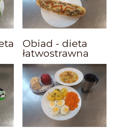
eta
Obiad - dieta
łatwostrawna