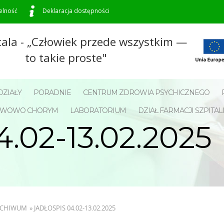
elność
Deklaracja dostępności
tala - „Człowiek przede wszystkim —
to takie proste"
ZIAŁY
PORADNIE
CENTRUM ZDROWIA PSYCHICZNEGO
NERWOWO CHORYM
LABORATORIUM
DZIAŁ FARMACJI SZPITAL
.02-13.02.2025
ARCHIWUM
»
JADŁOSPIS 04.02-13.02.2025