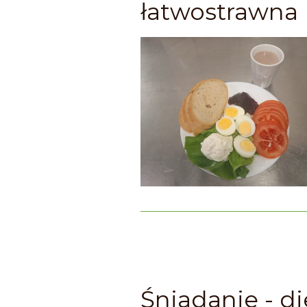
łatwostrawna
Śniadanie - di