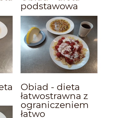
podstawowa
eta
Obiad - dieta
łatwostrawna z
ograniczeniem
łatwo