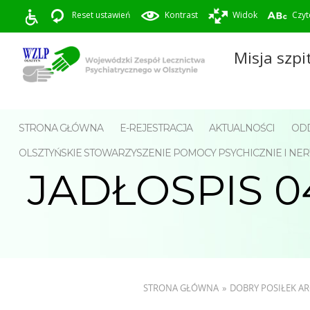
Reset ustawień
Kontrast
Widok
Czyt
Misja szpi
STRONA GŁÓWNA
E-REJESTRACJA
AKTUALNOŚCI
ODD
OLSZTYŃSKIE STOWARZYSZENIE POMOCY PSYCHICZNIE I 
JADŁOSPIS 04
STRONA GŁÓWNA
»
DOBRY POSIŁEK 