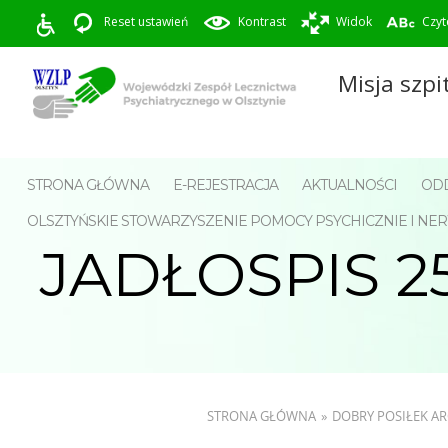
Reset ustawień
Kontrast
Widok
Czyt
Misja szpi
STRONA GŁÓWNA
E-REJESTRACJA
AKTUALNOŚCI
ODD
OLSZTYŃSKIE STOWARZYSZENIE POMOCY PSYCHICZNIE I 
JADŁOSPIS 25
STRONA GŁÓWNA
»
DOBRY POSIŁEK 