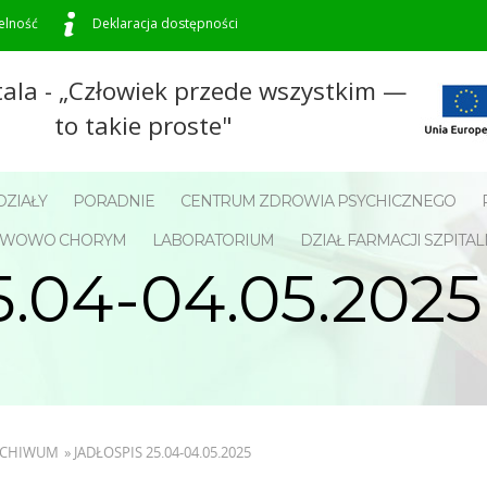
elność
Deklaracja dostępności
tala - „Człowiek przede wszystkim —
to takie proste"
ZIAŁY
PORADNIE
CENTRUM ZDROWIA PSYCHICZNEGO
NERWOWO CHORYM
LABORATORIUM
DZIAŁ FARMACJI SZPITAL
.04-04.05.2025
ARCHIWUM
»
JADŁOSPIS 25.04-04.05.2025