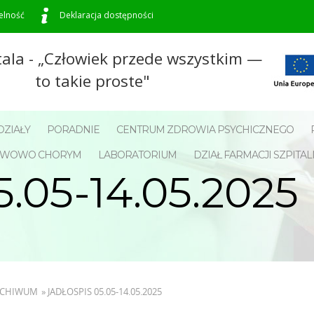
elność
Deklaracja dostępności
tala - „Człowiek przede wszystkim —
to takie proste"
ZIAŁY
PORADNIE
CENTRUM ZDROWIA PSYCHICZNEGO
NERWOWO CHORYM
LABORATORIUM
DZIAŁ FARMACJI SZPITAL
.05-14.05.2025
ARCHIWUM
»
JADŁOSPIS 05.05-14.05.2025