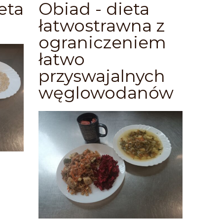
eta
Obiad - dieta
łatwostrawna z
ograniczeniem
łatwo
przyswajalnych
węglowodanów