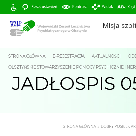
Reset ustawień
Kontrast
Widok
Czyt
Misja szpi
STRONA GŁÓWNA
E-REJESTRACJA
AKTUALNOŚCI
ODD
OLSZTYŃSKIE STOWARZYSZENIE POMOCY PSYCHICZNIE I 
JADŁOSPIS 05
STRONA GŁÓWNA
»
DOBRY POSIŁEK 