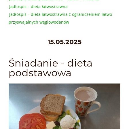
Jadłospis – dieta łatwostrawna
Jadłospis – dieta łatwostrawna z ograniczeniem łatwo
przyswajalnych węglowodanów
15.05.2025
Śniadanie - dieta
podstawowa