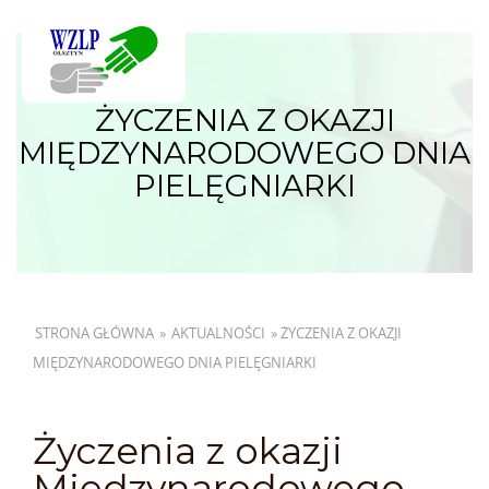
ŻYCZENIA Z OKAZJI
MIĘDZYNARODOWEGO DNIA
PIELĘGNIARKI
STRONA GŁÓWNA
»
AKTUALNOŚCI
»
ŻYCZENIA Z OKAZJI
MIĘDZYNARODOWEGO DNIA PIELĘGNIARKI
Życzenia z okazji
Międzynarodowego