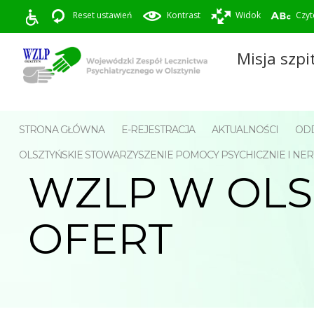
Reset ustawień
Kontrast
Widok
Czyt
Misja szpi
STRONA GŁÓWNA
E-REJESTRACJA
AKTUALNOŚCI
ODD
OLSZTYŃSKIE STOWARZYSZENIE POMOCY PSYCHICZNIE I 
WZLP W OLS
OFERT