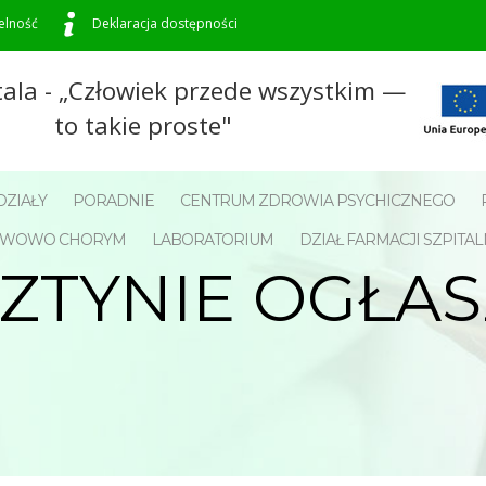
elność
Deklaracja dostępności
tala - „Człowiek przede wszystkim —
to takie proste"
ZIAŁY
PORADNIE
CENTRUM ZDROWIA PSYCHICZNEGO
NERWOWO CHORYM
LABORATORIUM
DZIAŁ FARMACJI SZPITAL
ZTYNIE OGŁA