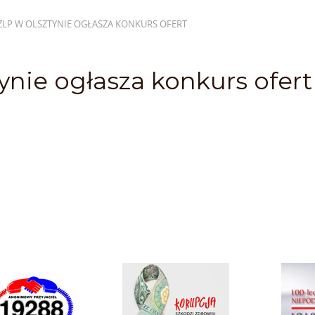
LP W OLSZTYNIE OGŁASZA KONKURS OFERT
nie ogłasza konkurs ofert