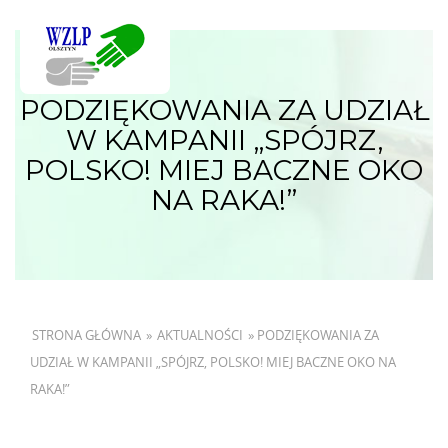
PODZIĘKOWANIA ZA UDZIAŁ
W KAMPANII „SPÓJRZ,
POLSKO! MIEJ BACZNE OKO
NA RAKA!”
STRONA GŁÓWNA
»
AKTUALNOŚCI
»
PODZIĘKOWANIA ZA
UDZIAŁ W KAMPANII „SPÓJRZ, POLSKO! MIEJ BACZNE OKO NA
RAKA!”