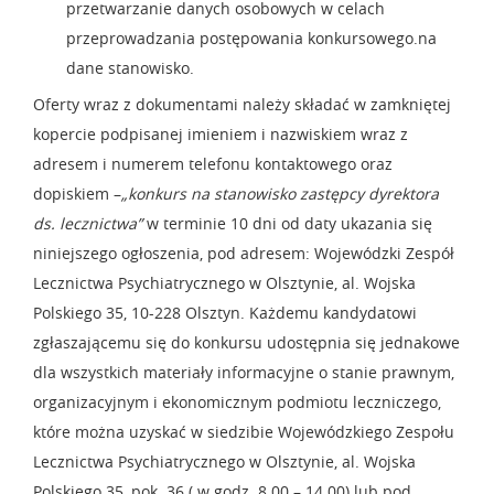
przetwarzanie danych osobowych w celach
przeprowadzania postępowania konkursowego.na
dane stanowisko.
Oferty wraz z dokumentami należy składać w zamkniętej
kopercie podpisanej imieniem i nazwiskiem wraz z
adresem i numerem telefonu kontaktowego oraz
dopiskiem –
„
konkurs na stanowisko zastępcy dyrektora
ds. lecznictwa”
w terminie 10 dni od daty ukazania się
niniejszego ogłoszenia, pod adresem: Wojewódzki Zespół
Lecznictwa Psychiatrycznego w Olsztynie, al. Wojska
Polskiego 35, 10-228 Olsztyn. Każdemu kandydatowi
zgłaszającemu się do konkursu udostępnia się jednakowe
dla wszystkich materiały informacyjne o stanie prawnym,
organizacyjnym i ekonomicznym podmiotu leczniczego,
które można uzyskać w siedzibie Wojewódzkiego Zespołu
Lecznictwa Psychiatrycznego w Olsztynie, al. Wojska
Polskiego 35, pok. 36 ( w godz. 8.00 – 14.00) lub pod