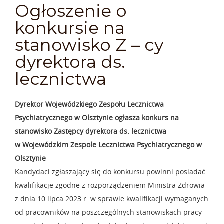
Ogłoszenie o
konkursie na
stanowisko Z – cy
dyrektora ds.
lecznictwa
Dyrektor Wojew
ó
dzkiego Zespo
ł
u Lecznictwa
Psychiatrycznego w Olsztynie
og
ł
asza konkurs na
stanowisko Zastępcy dyrektora ds. lecznictwa
w Wojew
ó
dzkim Zespole Lecznictwa Psychiatrycznego w
Olsztynie
Kandydaci zgłaszający się do konkursu powinni posiadać
kwalifikacje zgodne z rozporządzeniem Ministra Zdrowia
z dnia 10 lipca 2023 r. w sprawie kwalifikacji wymaganych
od pracowników na poszczególnych stanowiskach pracy