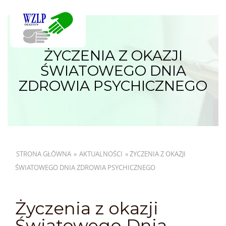
ŻYCZENIA Z OKAZJI
ŚWIATOWEGO DNIA
ZDROWIA PSYCHICZNEGO
STRONA GŁÓWNA
»
AKTUALNOŚCI
»
ŻYCZENIA Z OKAZJI
ŚWIATOWEGO DNIA ZDROWIA PSYCHICZNEGO
Życzenia z okazji
Światowego Dnia