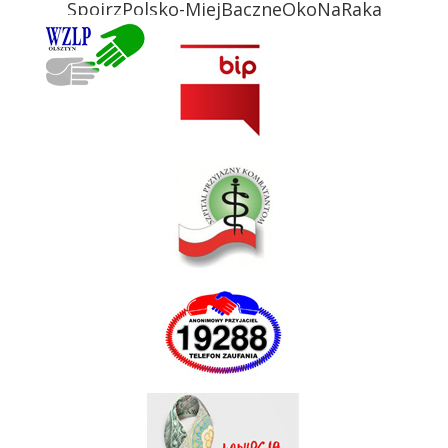
SpojrzPolsko-MiejBaczneOkoNaRaka