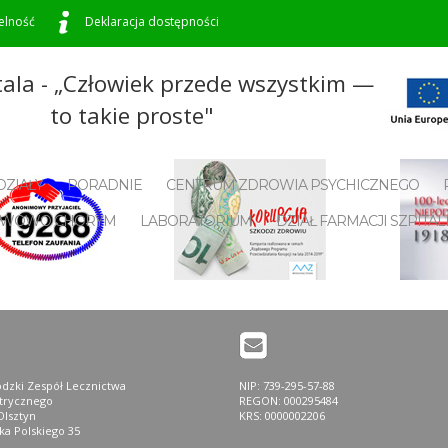
elność
Deklaracja dostępności
tala - „Człowiek przede wszystkim —
to takie proste"
Konkurs pielęgniarki 2-24
ZIAŁY
PORADNIE
CENTRUM ZDROWIA PSYCHICZNEGO
NERWOWO CHORYM
LABORATORIUM
DZIAŁ FARMACJI SZPITAL
dzki Zespół Lecznictwa
NIP: 739-295-57-88
atrycznego
REGON: 000295484
Olsztyn
KRS: 0000002206
ska Polskiego 35