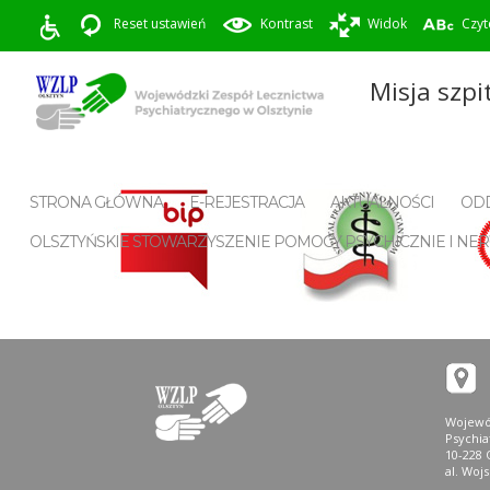
Reset ustawień
Kontrast
Widok
Czyt
Misja szpi
STRONA GŁÓWNA
E-REJESTRACJA
AKTUALNOŚCI
ODD
OLSZTYŃSKIE STOWARZYSZENIE POMOCY PSYCHICZNIE I 
Wojewó
Psychi
10-228 
al. Woj