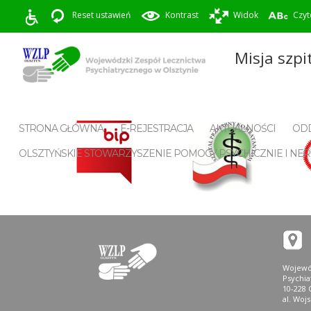
Reset ustawień
Kontrast
Widok
Czyt
Misja szpi
STRONA GŁÓWNA
E-REJESTRACJA
AKTUALNOŚCI
ODD
OLSZTYŃSKIE STOWARZYSZENIE POMOCY PSYCHICZNIE I 
Wojewó
Psychi
10-228 
al. Woj