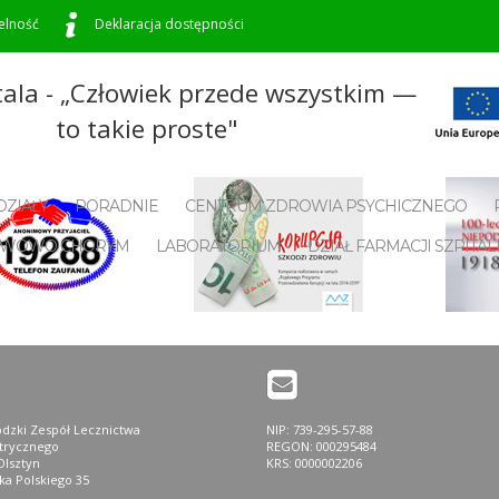
elność
Deklaracja dostępności
tala - „Człowiek przede wszystkim —
to takie proste"
Konkurs na Dyrektora
ZIAŁY
PORADNIE
CENTRUM ZDROWIA PSYCHICZNEGO
NERWOWO CHORYM
LABORATORIUM
DZIAŁ FARMACJI SZPITAL
dzki Zespół Lecznictwa
NIP: 739-295-57-88
atrycznego
REGON: 000295484
Olsztyn
KRS: 0000002206
ska Polskiego 35